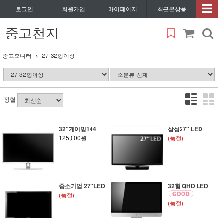
로그인
회원가입
마이페이지
최근본상품
중고천지
중고모니터
27-32형이상
정렬
32"게이밍144
삼성27" LED
125,000원
(품절)
중소기업 27"LED
32형 QHD LED
(품절)
(품절)